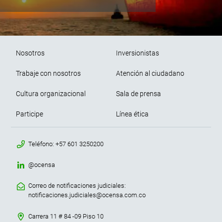
Pie de página
Nosotros
Inversionistas
Trabaje con nosotros
Atención al ciudadano
Cultura organizacional
Sala de prensa
Participe
Línea ética
menu contacto footer
Teléfono: +57 601 3250200
@ocensa
Correo de notificaciones judiciales:
notificaciones.judiciales@ocensa.com.co
Carrera 11 # 84 -09 Piso 10