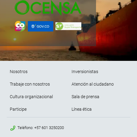
Pie de página
Nosotros
Inversionistas
Trabaje con nosotros
Atención al ciudadano
Cultura organizacional
Sala de prensa
Participe
Línea ética
menu contacto footer
Teléfono: +57 601 3250200