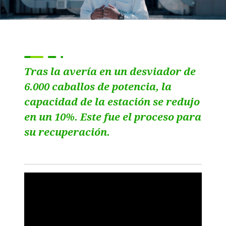
Tras la avería en un desviador de
6.000 caballos de potencia, la
capacidad de la estación se redujo
en un 10%. Este fue el proceso para
su recuperación.