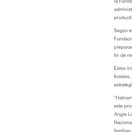
la Funda
administ
producti
Según ex
Fundació
preparan
fin de m
Estos in
frutales
estrateg
“Habíamo
este pro
Angie Lo
Nacional
familias