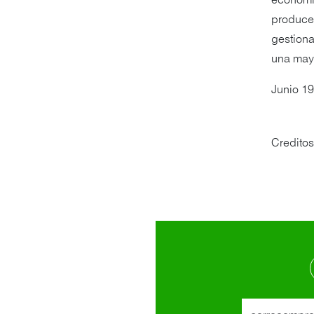
economía
producen
gestiona
una mayo
Junio 1
Credito