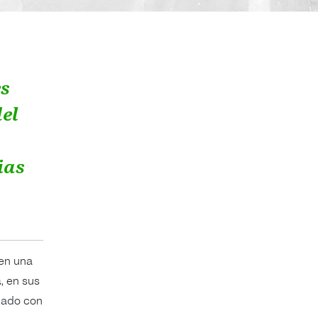
es
el
ias
en una
a
, en sus
llado con