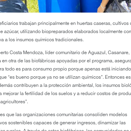
ficiarios trabajan principalmente en huertas caseras, cultivos
e azúcar, utilizando biopreparados elaborados localmente co
iva a los insumos químicos tradicionales.
erto Costa Mendoza, líder comunitario de Aguazul, Casanare,
a en otra de las biofábricas apoyadas por el programa, asegur
ra todo es para consumo propio porque apenas está iniciando”
ue “es bueno porque ya no se utilizan químicos”. Entonces e
demás contribuyen a la protección ambiental, los insumos biol
 mejorar la fertilidad de los suelos y a reducir costos de prod
 agricultores”.
 es que las organizaciones comunitarias consoliden modelos
vos sostenibles capaces de generar ingresos, dinamizar las