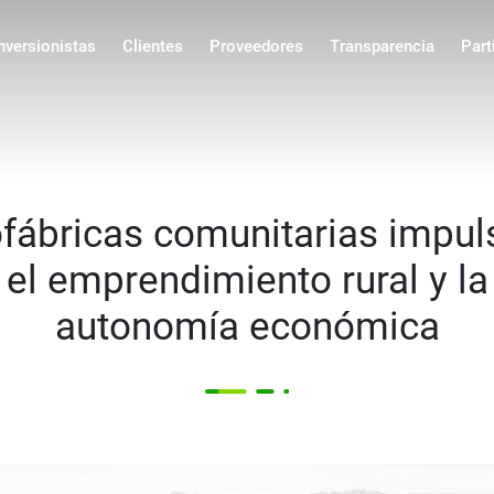
ncipal
nversionistas
Clientes
Proveedores
Transparencia
Part
ofábricas comunitarias impul
el emprendimiento rural y la
autonomía económica