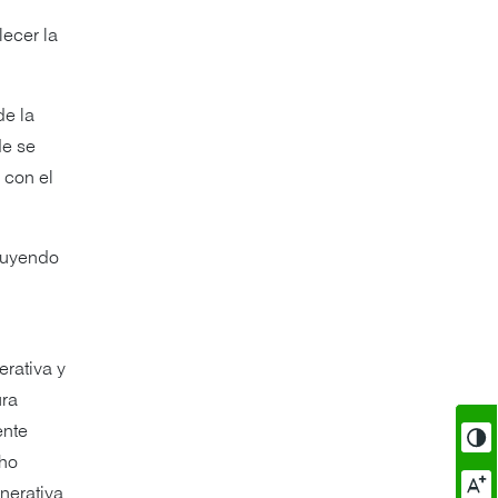
lecer la
de la
de se
 con el
cluyendo
rativa y
ura
ente
cho
enerativa