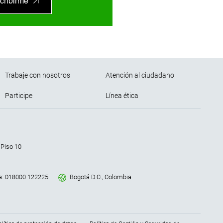
cribirme
Trabaje con nosotros
Atención al ciudadano
Participe
Línea ética
 Piso 10
a: 018000 122225
Bogotá D.C., Colombia
nes