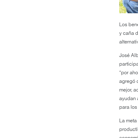
Los bene
y caña d
alternat
José Alb
particip
“por aho
agregó q
mejor, a
ayudan a
para los
La meta
producti