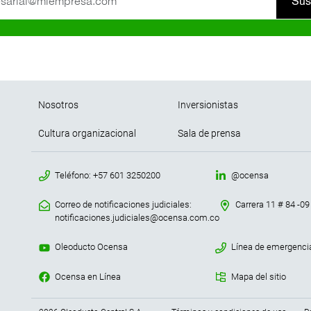
Sus
Pie de página
Nosotros
Inversionistas
Cultura organizacional
Sala de prensa
menu contacto footer
Teléfono: +57 601 3250200
@ocensa
Correo de notificaciones judiciales:
Carrera 11 # 84 -09
notificaciones.judiciales@ocensa.com.co
Oleoducto Ocensa
Línea de emergenci
Ocensa en Línea
Mapa del sitio
Menu terminos y condicio