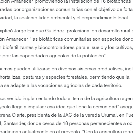
ción Amanecer, promoviendo la instalación de 16 biofábricas
radas por organizaciones comunitarias con el objetivo de forta
vidad, la sostenibilidad ambiental y el emprendimiento local.
plicó Jorge Enrique Gutiérrez, profesional en desarrollo rural 
n Amanecer, “las biofábricas comunitarias son espacios don
 biofertilizantes y biocontroladores para el suelo y los cultivos,
ejorar las capacidades agrícolas de la población”.
sumos pueden utilizarse en diversos sistemas productivos, in
, hortalizas, pasturas y especies forestales, permitiendo que la
ia se adapte a las vocaciones agrícolas de cada territorio.
s venido implementando todo el tema de la agricultura regene
yecto llega a impulsar esa idea que tiene la comunidad” aseg
rena Olarte, presidenta de la JAC de la vereda Urumal, en Pu
, Santander, donde cerca de 18 personas pertenecientes a o
 participan actualmente en el proyecto. “Con la agricultura reg