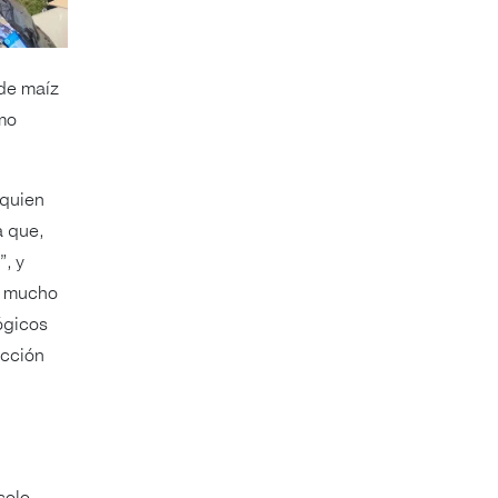
 de maíz
mo
 quien
a que,
, y
s mucho
ógicos
ucción