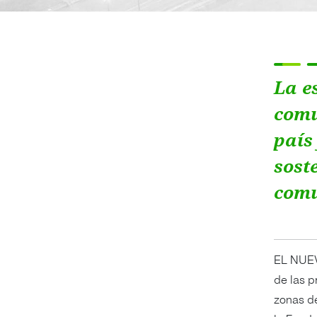
La e
comu
país
sost
comu
EL NUEV
de las p
zonas de