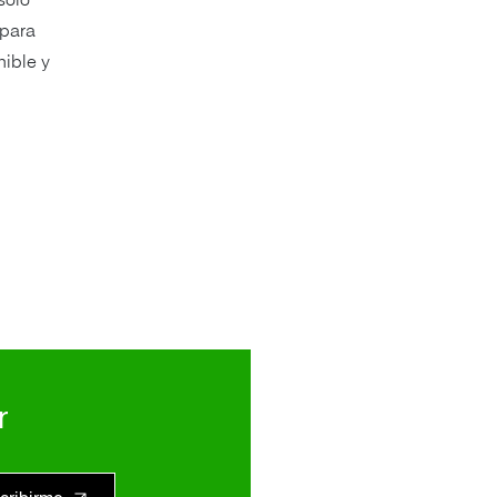
solo
 para
nible y
r