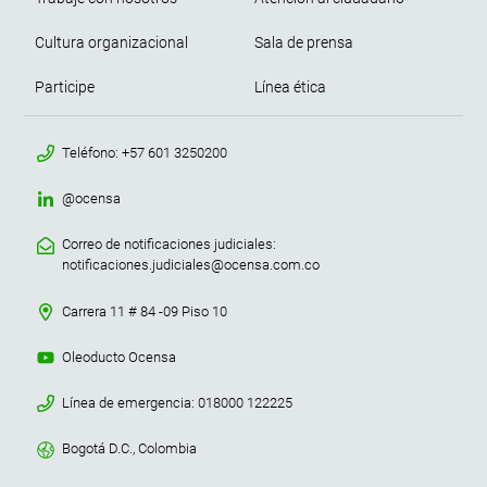
Cultura organizacional
Sala de prensa
Participe
Línea ética
menu contacto footer
Teléfono: +57 601 3250200
@ocensa
Correo de notificaciones judiciales:
notificaciones.judiciales@ocensa.com.co
Carrera 11 # 84 -09 Piso 10
Oleoducto Ocensa
Línea de emergencia: 018000 122225
Bogotá D.C., Colombia