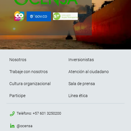
Pie de página
Nosotros
Inversionistas
Trabaje con nosotros
Atención al ciudadano
Cultura organizacional
Sala de prensa
Participe
Línea ética
menu contacto footer
Teléfono: +57 601 3250200
@ocensa