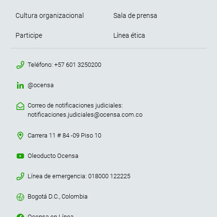
Cultura organizacional
Sala de prensa
Participe
Línea ética
menu contacto footer
Teléfono: +57 601 3250200
@ocensa
Correo de notificaciones judiciales:
notificaciones.judiciales@ocensa.com.co
Carrera 11 # 84 -09 Piso 10
Oleoducto Ocensa
Línea de emergencia: 018000 122225
Bogotá D.C., Colombia
Ocensa en Línea