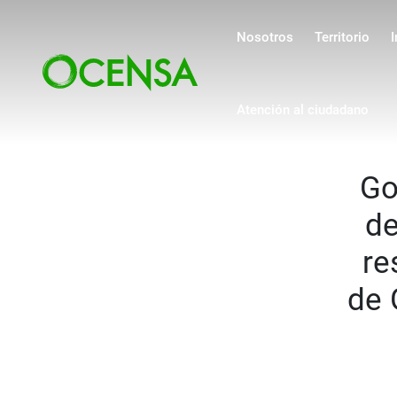
Navegación pri
Pasar al contenido principal
Nosotros
Territorio
I
Atención al ciudadano
Go
de
re
de 