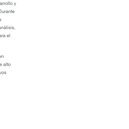
rrollo y
Durante
s
nálisis,
ara el
en
e alto
evos