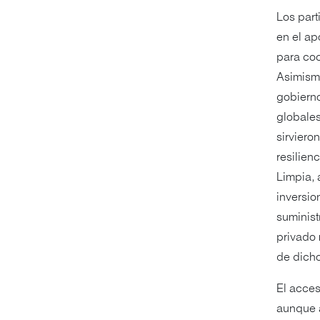
Los par
en el ap
para coc
Asimismo
gobierno
globales
sirviero
resilien
Limpia, 
inversio
suminist
privado 
de dich
El acces
aunque 