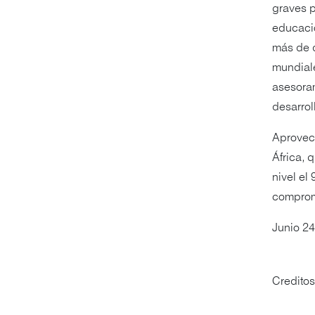
graves p
educació
más de d
mundiale
asesoram
desarrol
Aprovec
África, 
nivel el
compromi
Junio 2
Credito