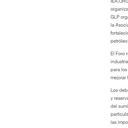
IEA.ORG 
organiza
GLP orga
la Asoci
fortalec
petróleo
El Foro 
industri
para los
mejorar 
Los deb
y reserv
del sumi
particul
las impo