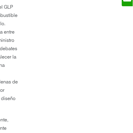
el GLP
bustible
lo.
a entre
inistro
s debates
lecer la
ina
adenas de
tor
l diseño
nte,
nte