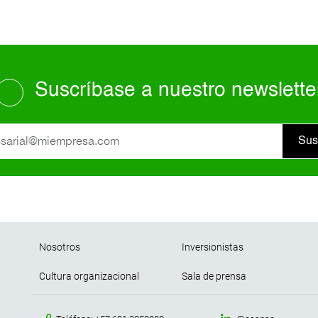
Suscríbase a nuestro newslette
Sus
Pie de página
Nosotros
Inversionistas
Cultura organizacional
Sala de prensa
menu contacto footer