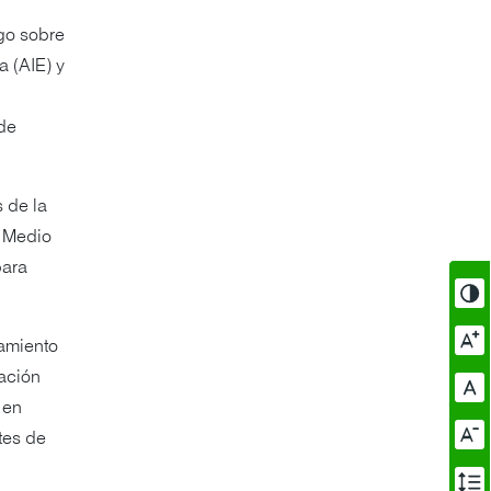
go sobre
 (AIE) y
 de
 de la
e Medio
para
amiento
cación
 en
tes de