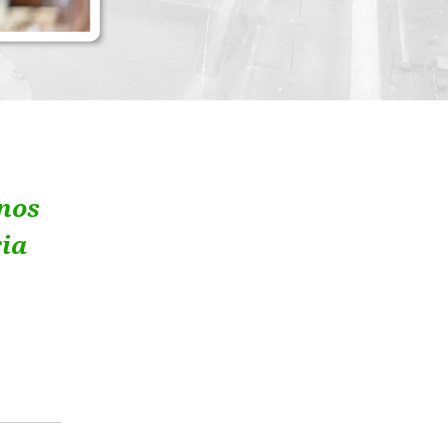
rnos
ria