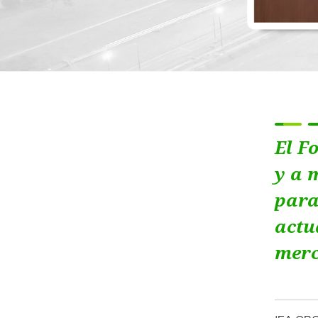
El F
y a 
para
actu
merc