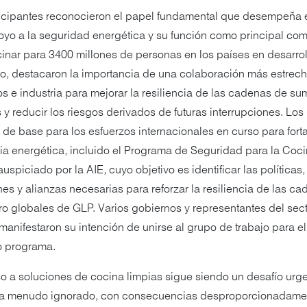
ticipantes reconocieron el papel fundamental que desempeña 
oyo a la seguridad energética y su función como principal com
inar para 3400 millones de personas en los países en desarrol
, destacaron la importancia de una colaboración más estrech
s e industria para mejorar la resiliencia de las cadenas de sum
 y reducir los riesgos derivados de futuras interrupciones. Lo
n de base para los esfuerzos internacionales en curso para forta
cia energética, incluido el Programa de Seguridad para la Coc
auspiciado por la AIE, cuyo objetivo es identificar las políticas,
nes y alianzas necesarias para reforzar la resiliencia de las c
ro globales de GLP. Varios gobiernos y representantes del sec
manifestaron su intención de unirse al grupo de trabajo para e
o programa.
o a soluciones de cocina limpias sigue siendo un desafío urge
a menudo ignorado, con consecuencias desproporcionadame