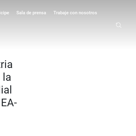
icipe
Sala de prensa
Trabaje con nosotros
ria
 la
ial
IEA-