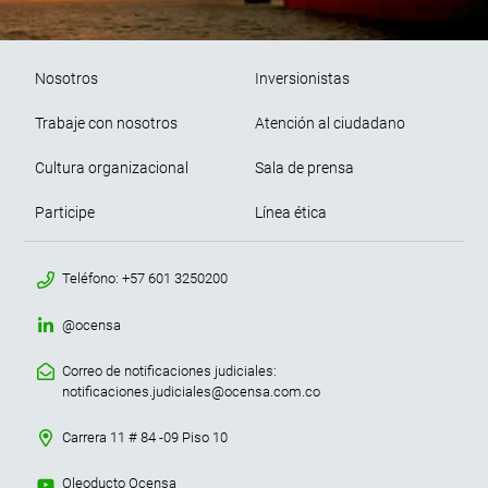
Pie de página
Nosotros
Inversionistas
Trabaje con nosotros
Atención al ciudadano
Cultura organizacional
Sala de prensa
Participe
Línea ética
menu contacto footer
Teléfono: +57 601 3250200
@ocensa
Correo de notificaciones judiciales:
notificaciones.judiciales@ocensa.com.co
Carrera 11 # 84 -09 Piso 10
Oleoducto Ocensa