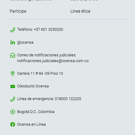
Participe
Línea ética
menu contacto footer
Teléfono: +57 601 3250200
@ocensa
Correo de notificaciones judiciales:
notificaciones.judiciales@ocensa.com.co
Carrera 11 # 84 -09 Piso 10
Oleoducto Ocensa
Línea de emergencia: 018000 122225
Bogotá D.C., Colombia
Ocensa en Línea