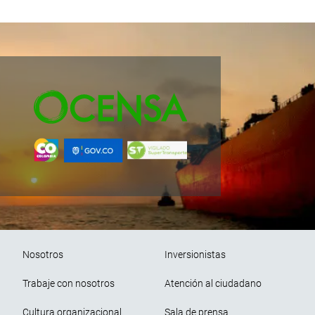
Pie de página
Nosotros
Inversionistas
Trabaje con nosotros
Atención al ciudadano
Cultura organizacional
Sala de prensa