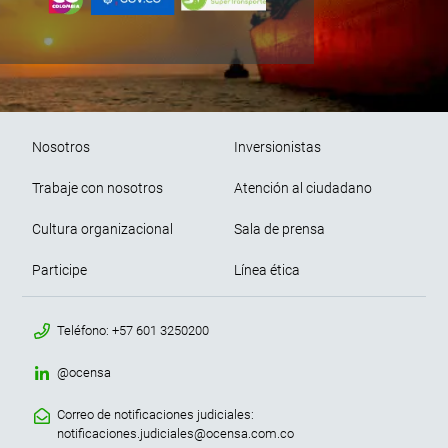
Pie de página
Nosotros
Inversionistas
Trabaje con nosotros
Atención al ciudadano
Cultura organizacional
Sala de prensa
Participe
Línea ética
menu contacto footer
Teléfono: +57 601 3250200
@ocensa
Correo de notificaciones judiciales:
notificaciones.judiciales@ocensa.com.co