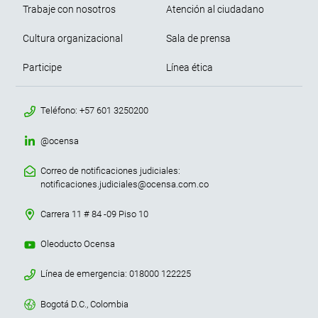
Trabaje con nosotros
Atención al ciudadano
Cultura organizacional
Sala de prensa
Participe
Línea ética
menu contacto footer
Teléfono: +57 601 3250200
@ocensa
Correo de notificaciones judiciales:
notificaciones.judiciales@ocensa.com.co
Carrera 11 # 84 -09 Piso 10
Oleoducto Ocensa
Línea de emergencia: 018000 122225
Bogotá D.C., Colombia