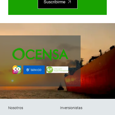
Suscribirme
Pie de página
Nosotros
Inversionistas