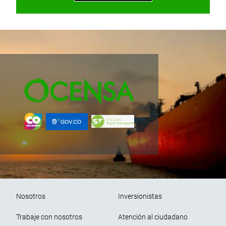
Pie de página
Nosotros
Inversionistas
Trabaje con nosotros
Atención al ciudadano