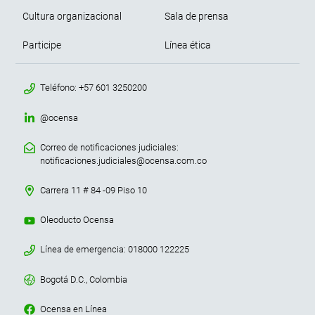
Cultura organizacional
Sala de prensa
Participe
Línea ética
menu contacto footer
Teléfono: +57 601 3250200
@ocensa
Correo de notificaciones judiciales:
notificaciones.judiciales@ocensa.com.co
Carrera 11 # 84 -09 Piso 10
Oleoducto Ocensa
Línea de emergencia: 018000 122225
Bogotá D.C., Colombia
Ocensa en Línea