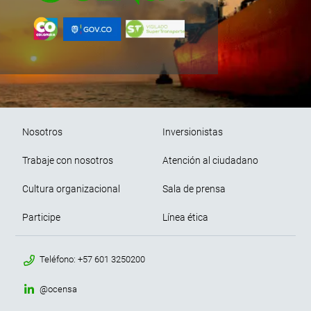
Pie de página
Nosotros
Inversionistas
Trabaje con nosotros
Atención al ciudadano
Cultura organizacional
Sala de prensa
Participe
Línea ética
menu contacto footer
Teléfono: +57 601 3250200
@ocensa