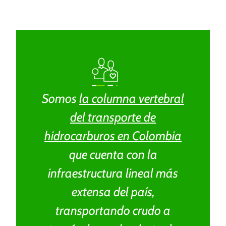
“Esta dotación es una
oportunidad para
fortalecer las actividades
con los niños”
Como parte del mecanismo de obras por impuestos
Somos
la columna vertebral
impulsado por Ocensa, dos centros de desarrollo infantil
del transporte de
en Caucasia, Antioquia, recibieron dotación de material
pedagógico y mobiliario para cerca de 220 niños.
hidrocarburos en Colombia
que cuenta con la
infraestructura lineal más
extensa del país,
transportando crudo a