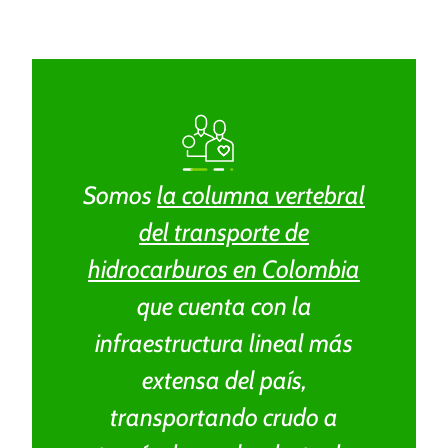
“Esta dotación es una
oportunidad para
fortalecer las actividades
con los niños”
Como parte del mecanismo de obras por impuestos
Somos
la columna vertebral
impulsado por Ocensa, dos centros de desarrollo infantil
del transporte de
en Caucasia, Antioquia, recibieron dotación de material
pedagógico y mobiliario para cerca de 220 niños.
hidrocarburos en Colombia
que cuenta con la
infraestructura lineal más
extensa del país,
transportando crudo a